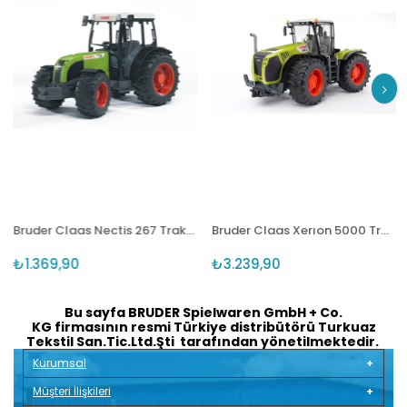
Bruder Claas Nectis 267 Traktör BR02110
Bruder Claas Xerıon 5000 Traktör BR03015
₺1.369,90
₺3.239,90
Bu sayfa BRUDER Spielwaren GmbH + Co.
KG firmasının resmi Türkiye distribütörü Turkuaz
Tekstil San.Tic.Ltd.Şti tarafından yönetilmektedir.
Kurumsal
Müşteri İlişkileri