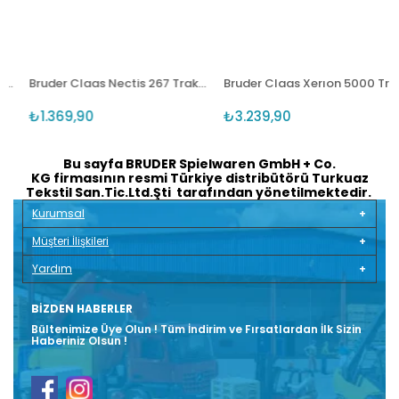
02052
Bruder Claas Nectis 267 Traktör BR02110
Bruder Claas Xerıon 5000 Traktör BR03015
₺1.369,90
₺3.239,90
Bu sayfa BRUDER Spielwaren GmbH + Co.
KG firmasının resmi Türkiye distribütörü Turkuaz
Tekstil San.Tic.Ltd.Şti tarafından yönetilmektedir.
Kurumsal
Müşteri İlişkileri
Yardım
BIZDEN HABERLER
Bültenimize Üye Olun ! Tüm İndirim ve Fırsatlardan İlk Sizin
Haberiniz Olsun !