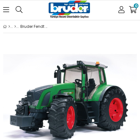
0
Bruder Fendt 936 Vario Traktör BR03040