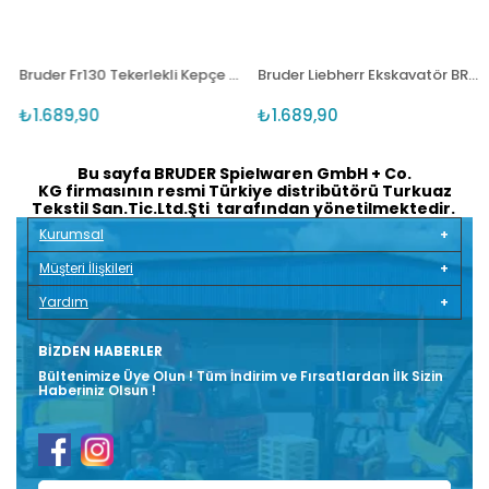
Bruder Fr130 Tekerlekli Kepçe BR02425
Bruder Liebherr Ekskavatör BR02426
₺1.689,90
₺1.689,90
Bu sayfa BRUDER Spielwaren GmbH + Co.
KG firmasının resmi Türkiye distribütörü Turkuaz
Tekstil San.Tic.Ltd.Şti tarafından yönetilmektedir.
Kurumsal
Müşteri İlişkileri
Yardım
BIZDEN HABERLER
Bültenimize Üye Olun ! Tüm İndirim ve Fırsatlardan İlk Sizin
Haberiniz Olsun !