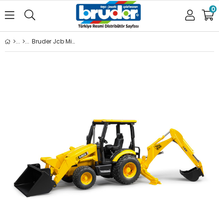
0
Bruder Jcb Midi Cx Kepçeli Ekskavatör BR02427